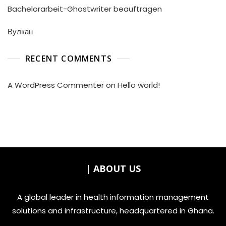
Bachelorarbeit-Ghostwriter beauftragen
Вулкан
RECENT COMMENTS
A WordPress Commenter
on
Hello world!
| ABOUT US
A global leader in health information management
solutions and infrastructure, headquartered in Ghana.