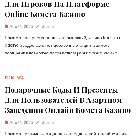
Для Игроков На Платформе
Online Комета Казино
Feb 14, 2025
Admin
Помимо распространенных промоакций, казино kometa
casino предоставяляет добавочные акции. Заиметь
поощрения возможно посредством promocode казино
10210_WA
Подарочные Коды И Презенты
Для Пользователей В Азартном
Заведении Онлайн Комета Казино
Feb 14, 2025
Admin
Помимо привычных акционных предложений, онлайн-казино