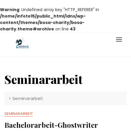
Warning
: Undefined array key "HTTP_REFERER" in
/home/infote15/public_html/idns/wp-
content/themes/bosa-charity/bosa-
charity.theme#archive
on line
43
Skip
to
content
Seminararbeit
>
Seminararbeit
SEMINARARBEIT
Bachelorarbeit-Ghostwriter